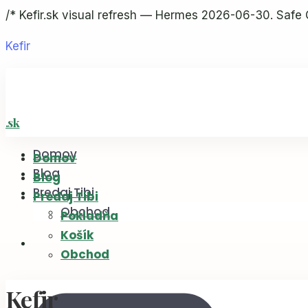
/* Kefir.sk visual refresh — Hermes 2026-06-30. Safe 
Kefir
Domov
Domov
Blog
Blog
Predaj Tibi
Predaj Tibi
Obchod
Pokladňa
Košík
Obchod
Kefir