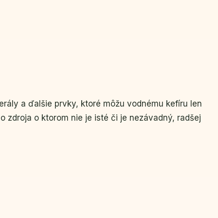
rály a ďalšie prvky, ktoré môžu vodnému kefíru len
 zdroja o ktorom nie je isté či je nezávadný, radšej