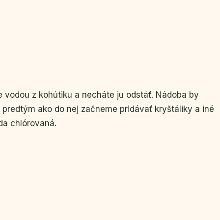
e vodou z kohútiku a necháte ju odstáť. Nádoba by
predtým ako do nej začneme pridávať kryštáliky a iné
oda chlórovaná.