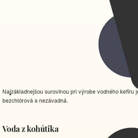
Najzákladnejšou surovinou pri výrobe vodného kefíru j
bezchlórová a nezávadná.
Voda z kohútika