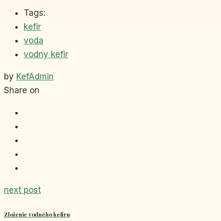
Tags:
kefir
voda
vodny kefir
by
KefAdmin
Share on
next post
Zloženie vodného kefíru