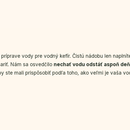
ríprave vody pre vodný kefír. Čistú nádobu len naplnít
pariť. Nám sa osvedčilo
nechať vodu odstáť aspoň deň
by ste mali prispôsobiť podľa toho, ako veľmi je vaša v