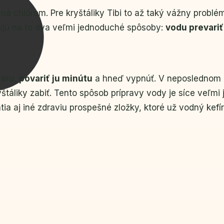
rená chlórom. Pre kryštáliky Tibi to až taký vážny prob
tujú na to dva veľmi jednoduché spôsoby:
vodu prevariť
varu,
povariť ju minútu
a hneď vypnúť. V neposlednom ra
yštáliky zabiť. Tento spôsob prípravy vody je síce veľm
tia aj iné zdraviu prospešné zložky, ktoré už vodný kef