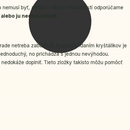
lém nemusí byť, avšak z našich skúseností odporúčame
 alebo ju nechať odstáť
.
de netreba zabudnúť, že pred pridaním kryštálikov je
i jednoduchý, no prichádza s jednou nevýhodou.
ír nedokáže doplniť. Tieto zložky takisto môžu pomôcť