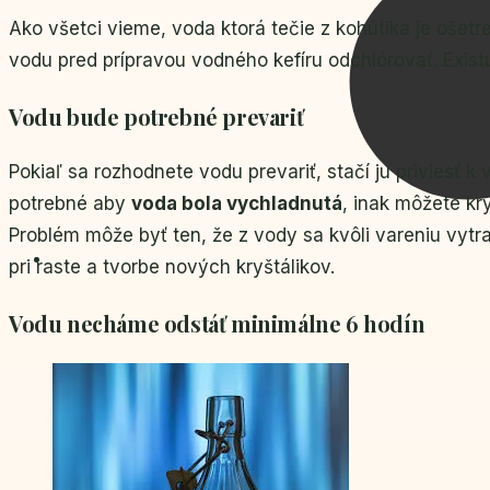
Ako všetci vieme, voda ktorá tečie z kohútika je ošet
vodu pred prípravou vodného kefíru odchlórovať. Exis
Vodu bude potrebné prevariť
Pokiaľ sa rozhodnete vodu prevariť, stačí ju priviesť k 
potrebné aby
voda bola vychladnutá
, inak môžete kr
Problém môže byť ten, že z vody sa kvôli vareniu vytra
pri raste a tvorbe nových kryštálikov.
Vodu necháme odstáť minimálne 6 hodín