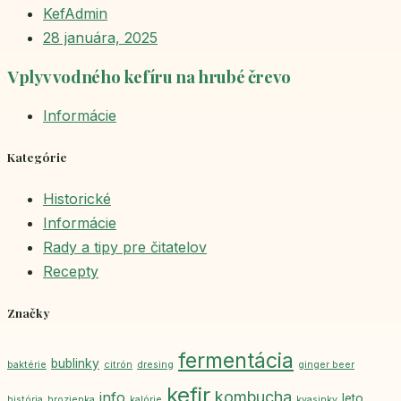
KefAdmin
28 januára, 2025
Vplyv vodného kefíru na hrubé črevo
Informácie
Kategórie
Historické
Informácie
Rady a tipy pre čitatelov
Recepty
Značky
fermentácia
bublinky
baktérie
citrón
dresing
ginger beer
kefir
kombucha
info
leto
história
hrozienka
kalórie
kvasinky