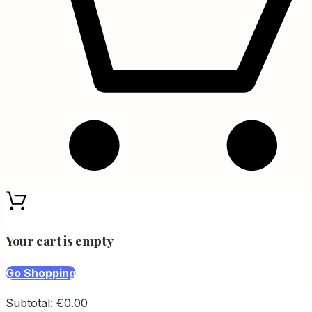
Your cart is empty
Go Shopping
Subtotal:
€
0.00