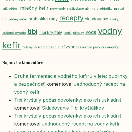
mliečny kefir
mikrobiom
nevýhody
nežiadúce účinky
prebiotika
predaj
recepty
probiotika
rady
skladovanie
tibi
premývanie
slivky
vodny
tibi
voda
Tibi kryštály
sušené ovocie
tonik
uhorky
kefir
zázvor
zelený jačmeň
zloženie
zázvorové pivo
čučoriedky
Najnovšie komentáre
Druhá fermentácia vodného kefíru v lete: bublinky
a bezpečnosť
komentoval
Jednoduchý recept na
vodný kefír
Tibi kryštály počas dovolenky: ako ich uskladniť
komentoval
Skladovanie Tibi kryštálikov
Tibi kryštály počas dovolenky: ako ich uskladniť
komentoval
Jednoduchý recept na vodný kefír
Letné recepty z vodného kefíru: osviežujúce