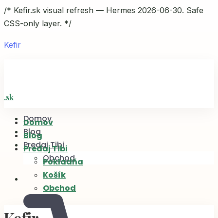
/* Kefir.sk visual refresh — Hermes 2026-06-30. Safe
CSS-only layer. */
Kefir
Domov
Domov
Blog
Blog
Predaj Tibi
Predaj Tibi
Obchod
Pokladňa
Košík
Obchod
Kefir