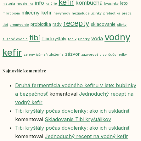
kefir
kombucha
info
leto
história
hrozienka
kalórie
kvasinky
mliečny kefir
mikrobiom
nevýhody
nežiadúce účinky
prebiotika
predaj
recepty
probiotika
rady
skladovanie
tibi
premývanie
slivky
vodny
tibi
voda
Tibi kryštály
sušené ovocie
tonik
uhorky
kefir
zázvor
zelený jačmeň
zloženie
zázvorové pivo
čučoriedky
Najnovšie komentáre
Druhá fermentácia vodného kefíru v lete: bublinky
a bezpečnosť
komentoval
Jednoduchý recept na
vodný kefír
Tibi kryštály počas dovolenky: ako ich uskladniť
komentoval
Skladovanie Tibi kryštálikov
Tibi kryštály počas dovolenky: ako ich uskladniť
komentoval
Jednoduchý recept na vodný kefír