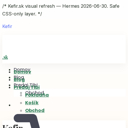
/* Kefir.sk visual refresh — Hermes 2026-06-30. Safe
CSS-only layer. */
Kefir
Domov
Domov
Blog
Blog
Predaj Tibi
Predaj Tibi
Obchod
Pokladňa
Košík
Obchod
Kefir