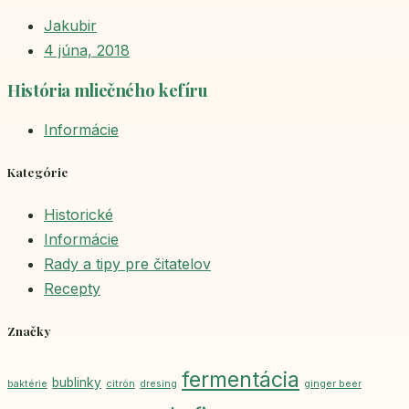
Jakubir
4 júna, 2018
História mliečného kefíru
Informácie
Kategórie
Historické
Informácie
Rady a tipy pre čitatelov
Recepty
Značky
fermentácia
bublinky
baktérie
citrón
dresing
ginger beer