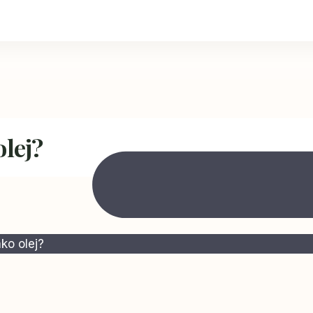
olej?
ko olej?