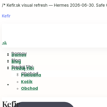
/* Kefir.sk visual refresh — Hermes 2026-06-30. Safe 
Kefir
Domov
Domov
Blog
Blog
Predaj Tibi
Predaj Tibi
Obchod
Pokladňa
Košík
Obchod
Kefir