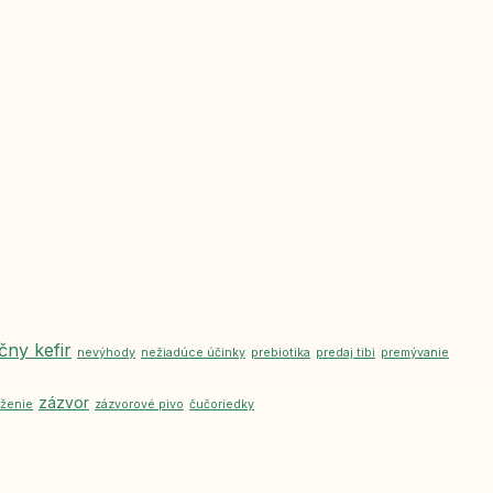
čny kefir
nevýhody
nežiadúce účinky
prebiotika
predaj tibi
premývanie
zázvor
oženie
zázvorové pivo
čučoriedky