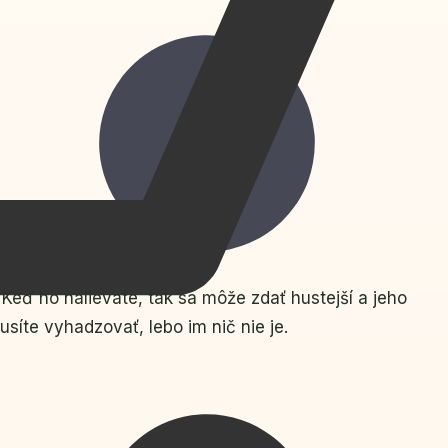
 Keď ho nalievate, tak sa môže zdať hustejší a jeho
síte vyhadzovať, lebo im nič nie je.