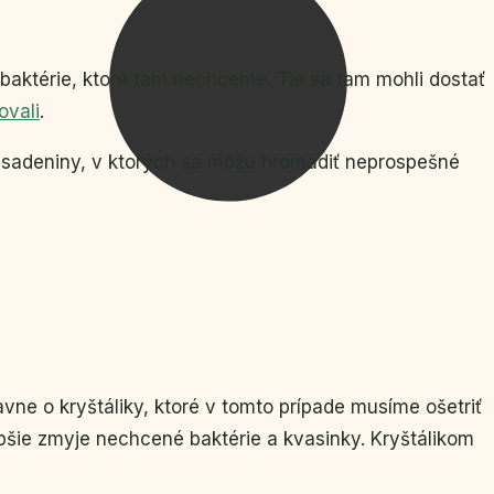
 baktérie, ktoré tam nechceme. Tie sa tam mohli dostať
ovali
.
usadeniny, v ktorých sa môžu hromadiť neprospešné
vne o kryštáliky, ktoré v tomto prípade musíme ošetriť
 lepšie zmyje nechcené baktérie a kvasinky. Kryštálikom