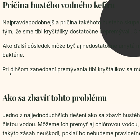
Príčina hustého vodného kefíru
Najpravdepodobnejšia príčina takéhoto hustého skupens
tým, že sme tibi kryštáliky dostatočne nepremývali. O
Ako ďalší dôsledok môže byť aj nedostatočne umytá n
baktérie.
Pri dlhšom zanedbaní premývania tibi kryštálikov sa m
Ako sa zbaviť tohto problému
Jedno z najjednoduchších riešení ako sa zbaviť hustéh
čistou vodou. Môžeme ich premyť aj chlórovou vodou,
takýto zásah neuškodí, pokiaľ ho nebudeme pravideľn