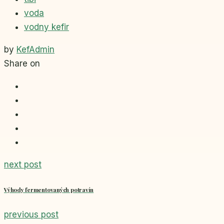
voda
vodny kefir
by
KefAdmin
Share on
next post
Výhody fermentovaných potravín
previous post