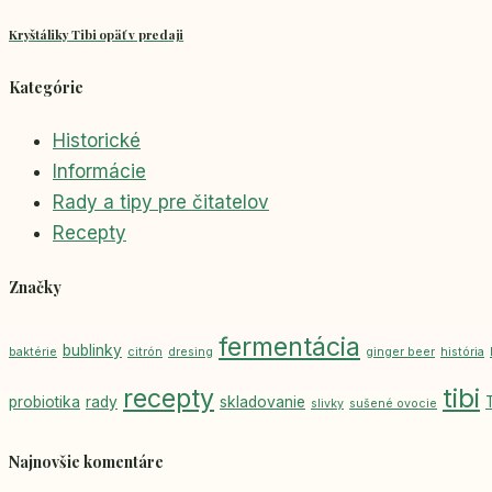
Kryštáliky Tibi opäť v predaji
Kategórie
Historické
Informácie
Rady a tipy pre čitatelov
Recepty
Značky
fermentácia
bublinky
baktérie
citrón
dresing
ginger beer
história
recepty
tibi
probiotika
rady
skladovanie
slivky
sušené ovocie
Najnovšie komentáre