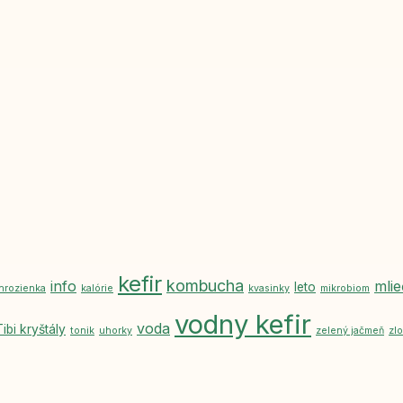
kefir
kombucha
info
mlie
leto
hrozienka
kalórie
kvasinky
mikrobiom
vodny kefir
voda
Tibi kryštály
tonik
uhorky
zelený jačmeň
zl