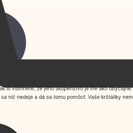
ak si všimnete, že jeho skupenstvo je iné ako obyčajne.
e sa nič nedeje a dá sa tomu pomôcť. Vaše krštáliky nemu