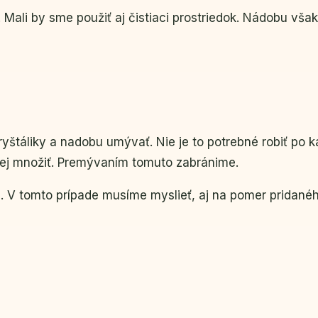
 Mali by sme použiť aj čistiaci prostriedok. Nádobu vš
táliky a nadobu umývať. Nie je to potrebné robiť po ka
lej množiť. Premývaním tomuto zabránime.
 V tomto prípade musíme myslieť, aj na pomer pridaného 