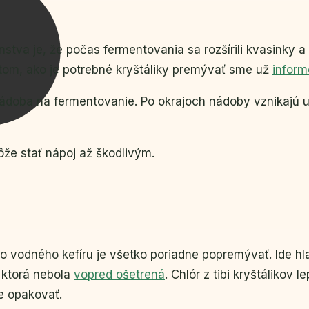
tva je, že počas fermentovania sa rozšírili kvasinky a
 tom, ako je potrebné kryštáliky premývať sme už
inform
ádoba na fermentovanie. Po okrajoch nádoby vznikajú 
ôže stať nápoj až škodlivým.
o vodného kefíru je všetko poriadne popremývať. Ide hla
 ktorá nebola
vopred ošetrená
. Chlór z tibi kryštálikov
e opakovať.